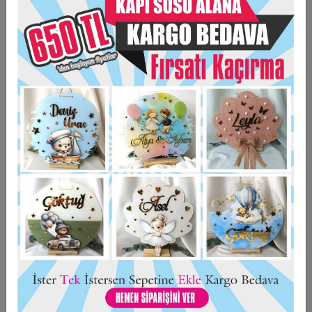
EN AZ 30 ADET SİPARİŞ ALINMAKTADIR.
30 ADET SİPARİŞ ALTINDA OTAMATİK SİPARİŞLERİNİZ İPTAL
EDİLECEKTİR.
6*6 CM EBADINDIR
ARKASI MIKNATISLIDIR
KİŞİYE ÖZEL HAZIRLANMAKTADIR.
Taksit Seçenekleri
Garanti Ve Teslimat
Hızlı Gönderi
Güvenli Alışveriş
İade ve Değişim