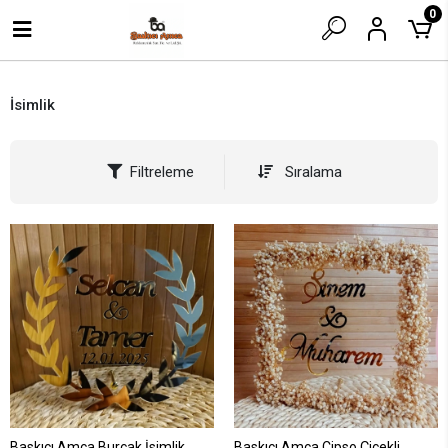
0
İsimlik
Filtreleme
Sıralama
Baskıcı Amca Burçak İsimlik
Baskıcı Amca Cipso Çiçekli