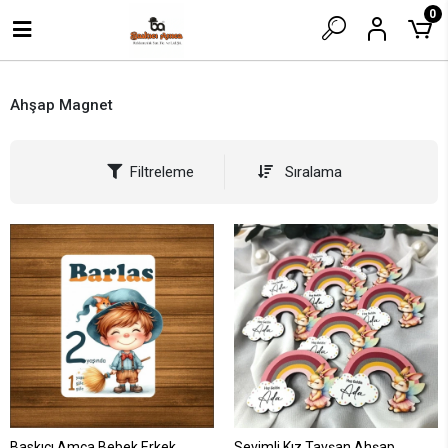
0
Ahşap Magnet
Filtreleme
Sıralama
Baskıcı Amca Bebek Erkek
Sevimli Kız Tavşan Ahşap