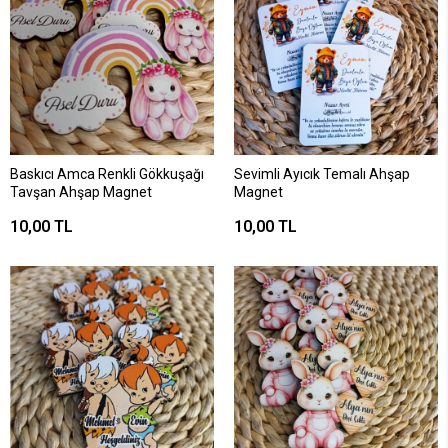
Baskıcı Amca Renkli Gökkuşağı
Sevimli Ayıcık Temalı Ahşap
Tavşan Ahşap Magnet
Magnet
10,00 TL
10,00 TL