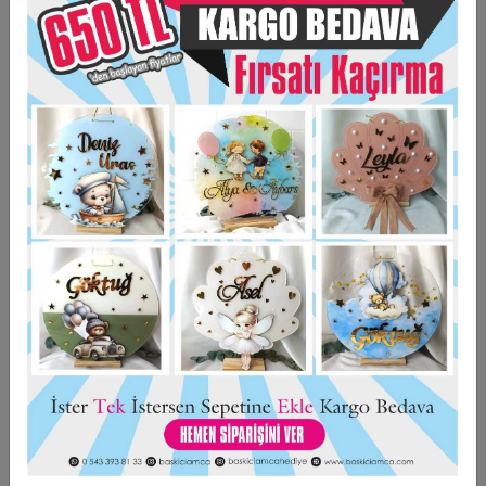
EDİLECEKTİR.
6*6 CM EBADINDIR
ARKASI MIKNATISLIDIR
KİŞİYE ÖZEL HAZIRLANMAKTADIR.
Taksit Seçenekleri
Garanti Ve Teslimat
Hızlı Gönderi
Güvenli Alışveriş
İade ve Değişim