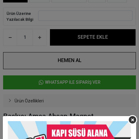
Ürün Üzerine
Yazılacak Bilgi
SEPETE EKLE
HEMEN AL
WHATSAPP İLE SİPARİŞ VER
Ürün Özellikleri
Baskıcı Amca Ahşap Magnet
EN AZ 30 ADET SİPARİŞ ALINMAKTADIR.
30 ADET SİPARİŞ ALTINDA OTAMATİK SİPARİŞLERİNİZ İPTAL