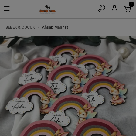
0
BEBEK & ÇOCUK
Ahşap Magnet