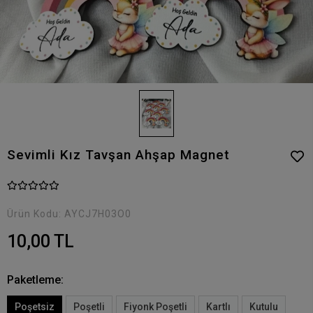
Sevimli Kız Tavşan Ahşap Magnet
Ürün Kodu:
AYCJ7H03O0
10,00 TL
Paketleme:
Poşetsiz
Poşetli
Fiyonk Poşetli
Kartlı
Kutulu