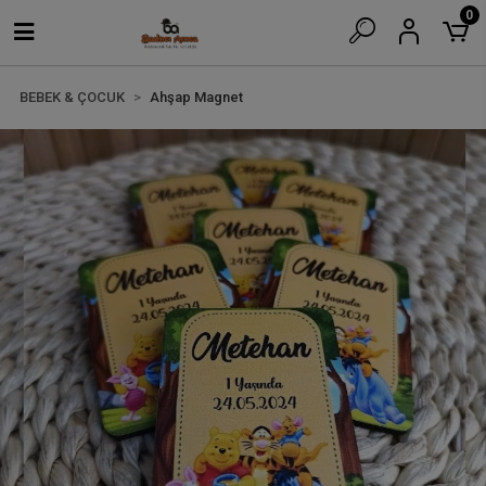
0
BEBEK & ÇOCUK
Ahşap Magnet