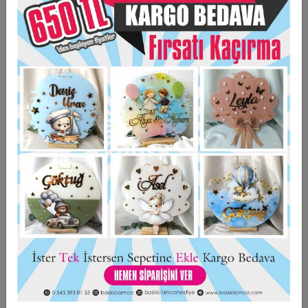
EDİLECEKTİR.
6*6 CM EBADINDIR
ARKASI MIKNATISLIDIR
KİŞİYE ÖZEL HAZIRLANMAKTADIR.
Taksit Seçenekleri
Garanti Ve Teslimat
Hızlı Gönderi
Güvenli Alışveriş
İade ve Değişim