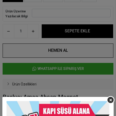
Ürün Üzerine
Yazılacak Bilgi
SEPETE EKLE
HEMEN AL
WHATSAPP İLE SİPARİŞ VER
Ürün Özellikleri
Baskıcı Amca Ahşap Magnet
EN AZ 30 ADET SİPARİŞ ALINMAKTADIR.
30 ADET SİPARİŞ ALTINDA OTAMATİK SİPARİŞLERİNİZ İPTAL