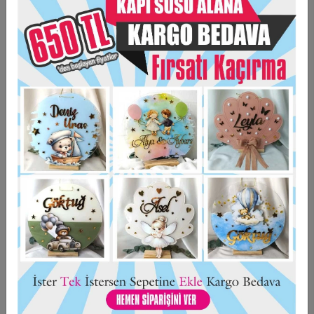
EN AZ 30 ADET SİPARİŞ ALINMAKTADIR.
30 ADET SİPARİŞ ALTINDA OTAMATİK SİPARİŞLERİNİZ İPTAL
EDİLECEKTİR.
6*6 CM EBADINDIR
ARKASI MIKNATISLIDIR
KİŞİYE ÖZEL HAZIRLANMAKTADIR.
Taksit Seçenekleri
Garanti Ve Teslimat
Hızlı Gönderi
Güvenli Alışveriş
İade ve Değişim