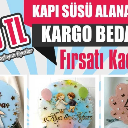
KİŞİYE ÖZEL HAZ
Taksit Seç
Garanti Ve
Hızlı Gönderi
siye Et
Yorum Yaz
Karşılaştır
Fiyat Alarmı
Telef