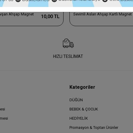
Tavşan Ahşap Magnet
Sevimli Aslan Ahşap Kartlı Magnet
10,00 TL
HIZLI TESLİMAT
Kategoriler
DÜĞÜN
esi
BEBEK & ÇOCUK
şmesi
HEDİYELİK
Promasyon & Toptan Ürünler