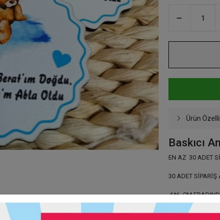
Ürün Özelli
Baskıcı 
EN AZ 30 ADET S
30 ADET SİPARİŞ 
6*6 CM EBADIND
ARKASI MIKNATIS