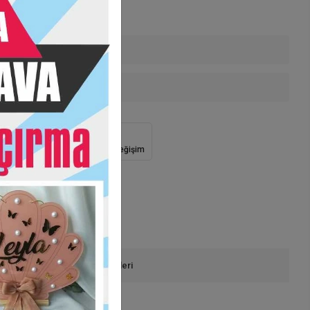
IRLANMAKTADIR.
enekleri
 Teslimat
Güvenli Alışveriş
İade ve Değişim
onla Sipariş
Ürün Önerileri