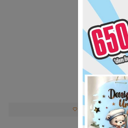
Favorilerime Ekle
Tav