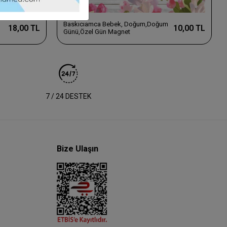
Baskıcıamca Bebek, Doğum,Doğum
18,00 TL
10,00 TL
Günü,Özel Gün Magnet
7 / 24 DESTEK
Bize Ulaşın