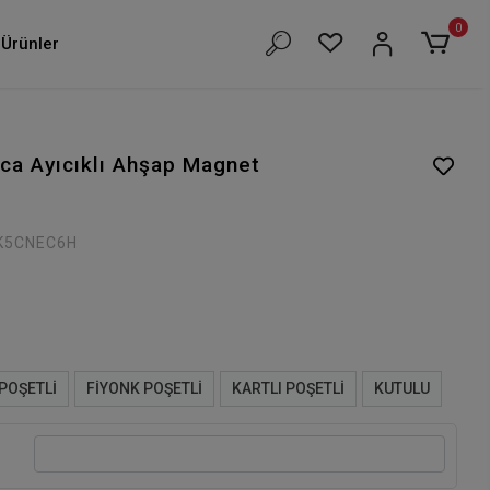
0
Ürünler
ca Ayıcıklı Ahşap Magnet
K5CNEC6H
POŞETLİ
FİYONK POŞETLİ
KARTLI POŞETLİ
KUTULU