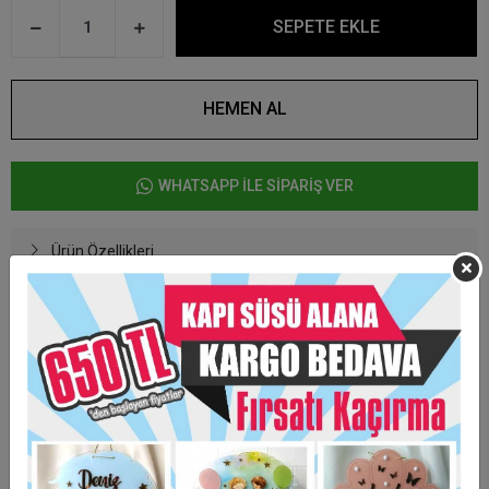
SEPETE EKLE
HEMEN AL
WHATSAPP İLE SİPARİŞ VER
Ürün Özellikleri
Şeffaf Kapı süsü 30* 30 cm ebadındadır.
Renklerde %3 + - renk farkı olabilmektedir.
Taksit Seçenekleri
Garanti Ve Teslimat