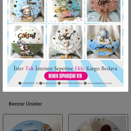
Hızlı Gönderi
Güvenli Alışveriş
İade ve Değişim
Bu ürün için henüz yorum yapılmadı.
Yorum Yap
Benzer Ürünler