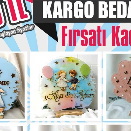
Hızlı Gönderi
siye Et
Yorum Yaz
Karşılaştır
Fiyat Alarmı
Telef
Bu ürün için henüz yorum yapılmadı.
Yorum Yap