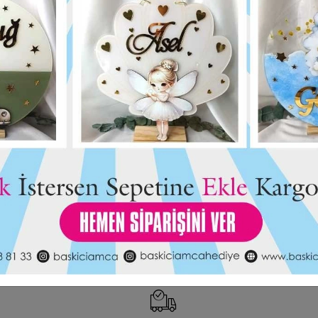
pı Süsü
Kız Kardeş Kapı Süsü
650,00 TL