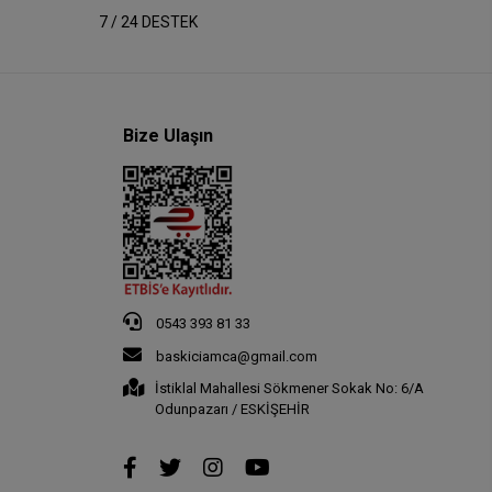
7 / 24 DESTEK
Bize Ulaşın
0543 393 81 33
baskiciamca@gmail.com
İstiklal Mahallesi Sökmener Sokak No: 6/A
Odunpazarı / ESKİŞEHİR