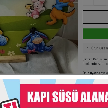
Ürün Özelli
Şeffaf Kapı süsü 
Renklerde %3 + - r
Ürün fiyatına ayaklı
Taksit Seç
Garanti Ve