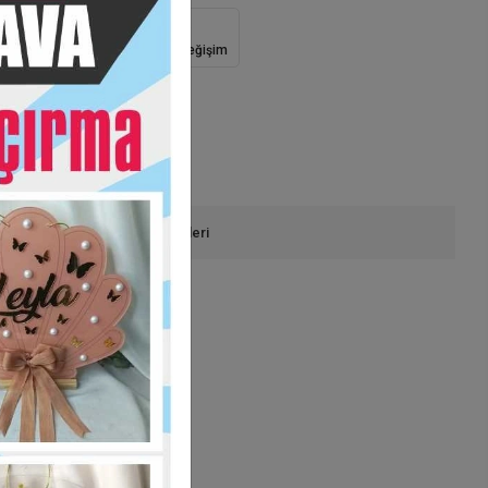
Güvenli Alışveriş
İade ve Değişim
onla Sipariş
Ürün Önerileri