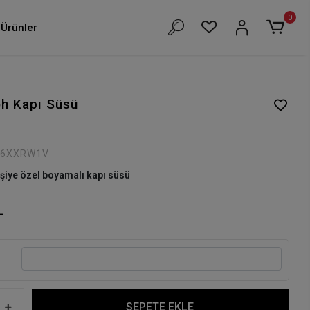
0
Ürünler
h Kapı Süsü
I6XXRW1V
şiye özel boyamalı kapı süsü
L
SEPETE EKLE