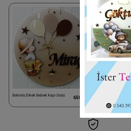
Balonlu Erkek Bebek Kapı Süsü
Kız Ayıcık Ka
650,00 TL