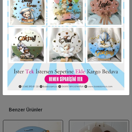
Hızlı Gönderi
Güvenli Alışveriş
İade ve Değişim
Bu ürün için henüz yorum yapılmadı.
Yorum Yap
Benzer Ürünler