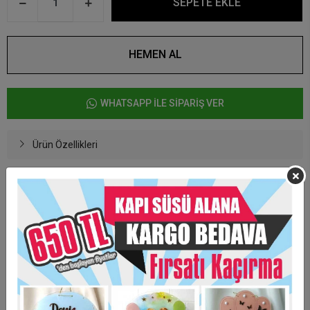
SEPETE EKLE
HEMEN AL
WHATSAPP İLE SİPARİŞ VER
Ürün Özellikleri
Şeffaf Kapı süsü 30* 30 cm ebadındadır.
Renklerde %3 + - renk farkı olabilmektedir.
Ürün fiyatına ayaklık dahil değildir.
Taksit Seçenekleri
Garanti Ve Teslimat