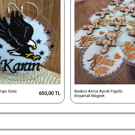
 Kapı Süsü
Baskıcı Amca Ayıcık Figürlü
650,00 TL
Boyamalı Magnet