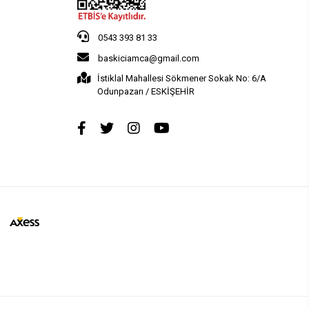
0543 393 81 33
baskiciamca@gmail.com
İstiklal Mahallesi Sökmener Sokak No: 6/A
Odunpazarı / ESKİŞEHİR