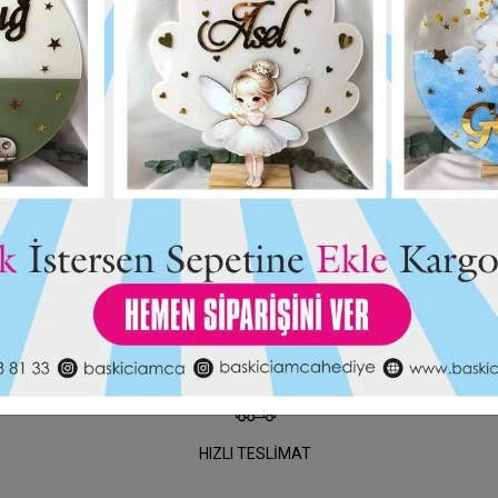
Kurdaleli Pleksi
Baskıcı Amca Kuğulu Boyalı Magne
25,00 TL
Kutulu
HIZLI TESLİMAT