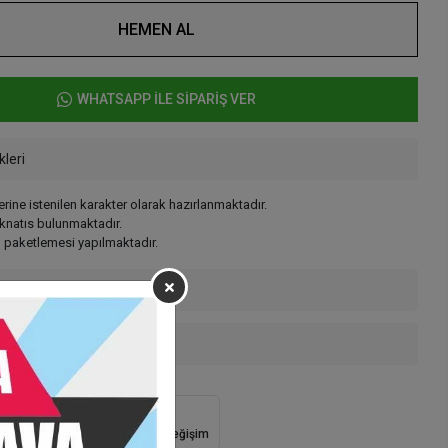
HEMEN AL
WHATSAPP İLE SİPARİŞ VER
kleri
ine istenilen karakter olarak hazırlanmaktadır.
knatıs bulunmaktadır.
in paketlemesi yapılmaktadır.
enekleri
 Teslimat
Güvenli Alışveriş
İade ve Değişim