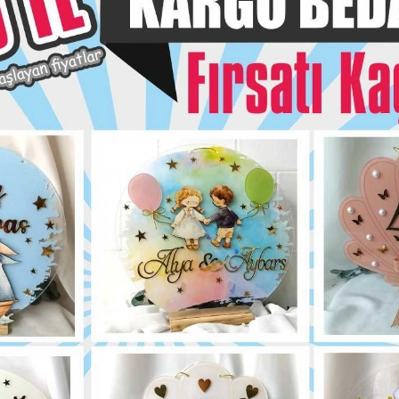
siye Et
Yorum Yaz
Karşılaştır
Fiyat Alarmı
Telef
Bu ürün için henüz yorum yapılmadı.
Yorum Yap