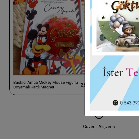
Baskıcı Amca Mickey Mouse Figürlü
Baskıcı Amca 
28,00 TL
Boyamalı Kartlı Magnet
Magnet
Güvenli Alışveriş