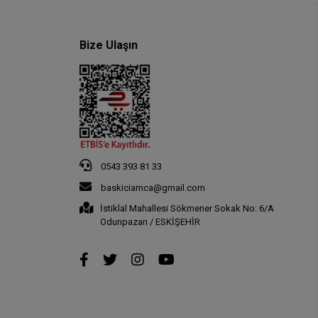
Bize Ulaşın
0543 393 81 33
baskiciamca@gmail.com
İstiklal Mahallesi Sökmener Sokak No: 6/A
Odunpazarı / ESKİŞEHİR