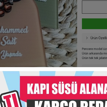
Ürün Özelli
Pencere model üzer
Ürün arkasında mı
Ürün tek tek jelat
Taksit Seç
Garanti Ve
Hızlı Gönderi