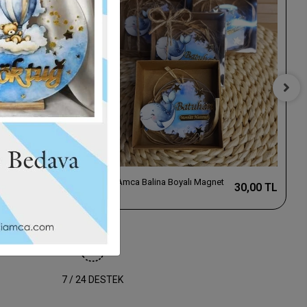
t
Baskıcı Amca Balina Boyalı Magnet
30,00 TL
30,00 TL
Kutulu
7 / 24 DESTEK