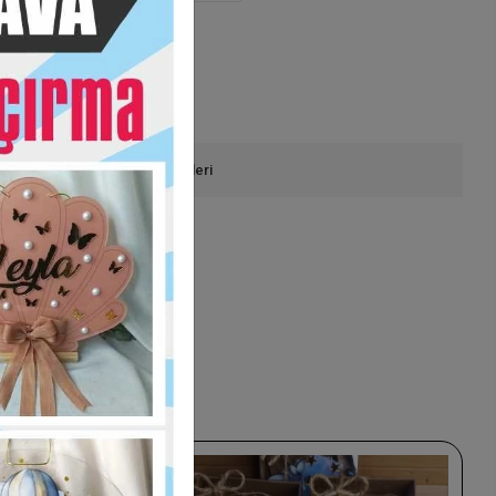
onla Sipariş
Ürün Önerileri