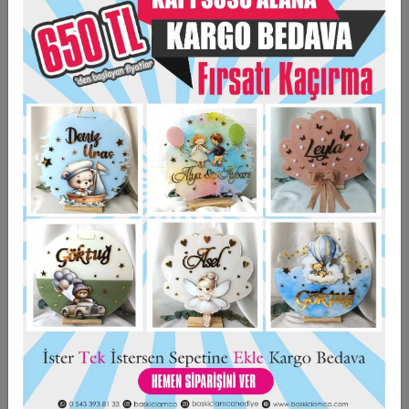
- Ürün arkasında mıknatıs bulunmaktadır.
- Farklı görseller uygulanabilmektedir.
- Ürün kişiye özel hazırlanmaktadır. İade kabul edilmemektedir.
- Acil siparişlerinizde iletişime geçiniz
Taksit Seçenekleri
Garanti Ve Teslimat
Hızlı Gönderi
Güvenli Alışveriş
İade ve Değişim