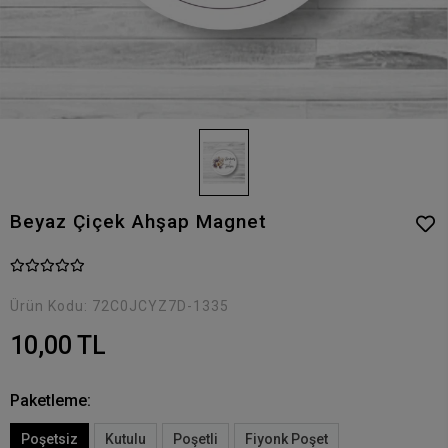
Beyaz Çiçek Ahşap Magnet
Ürün Kodu:
72C0JCYZ7D-1335
10,00 TL
Paketleme:
Poşetsiz
Kutulu
Poşetli
Fiyonk Poşet