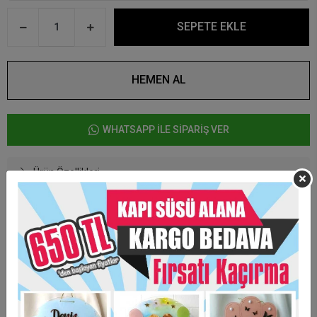
SEPETE EKLE
HEMEN AL
WHATSAPP İLE SİPARİŞ VER
Ürün Özellikleri
Kişiye özel hazırlanmaktadır.
Kutusu ile gelmektedir.
Taksit Seçenekleri
Garanti Ve Teslimat