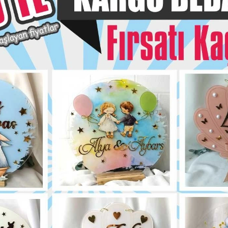
siye Et
Yorum Yaz
Karşılaştır
Fiyat Alarmı
Telef
Bu ürün için henüz yorum yapılmadı.
Yorum Yap