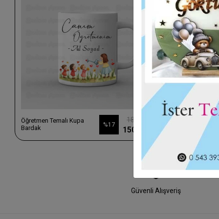
180,00 TL
Öğretmen Temalı Kupa
Atatürk Temal
%17
Bardak
Bardak
150,00 TL
Güvenli Alışveriş