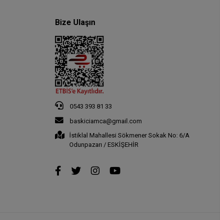
Bize Ulaşın
0543 393 81 33
baskiciamca@gmail.com
İstiklal Mahallesi Sökmener Sokak No: 6/A
Odunpazarı / ESKİŞEHİR