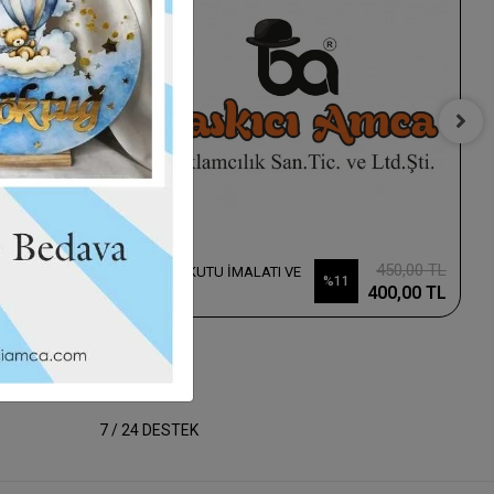
180,00 TL
450,00 TL
AHŞAP KUTU İMALATI VE
%11
KESİMİ
150,00 TL
400,00 TL
7 / 24 DESTEK