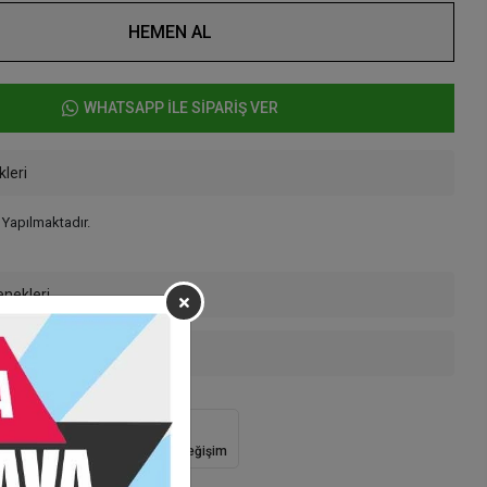
HEMEN AL
WHATSAPP İLE SİPARİŞ VER
kleri
ı Yapılmaktadır.
enekleri
 Teslimat
Güvenli Alışveriş
İade ve Değişim