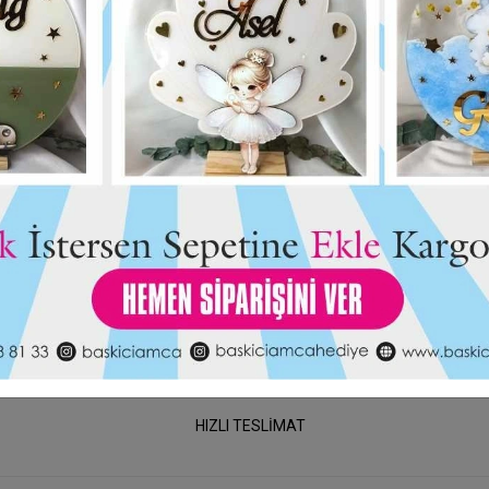
180,00 TL
ı Kupa
Öğretmen - Teacher Kupa
%17
%17
Bardak
150,00 TL
HIZLI TESLİMAT