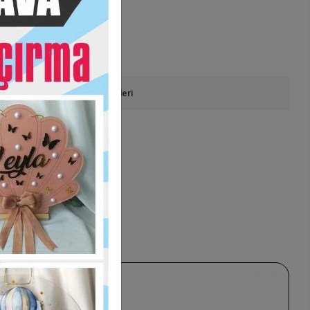
onla Sipariş
Ürün Önerileri