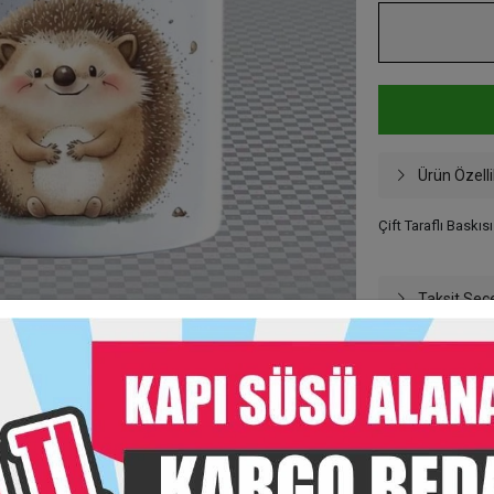
Ürün Özelli
Çift Taraflı Baskıs
Taksit Seç
Garanti Ve
Hızlı Gönderi