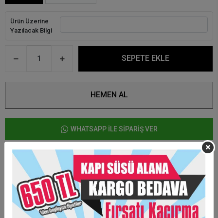
Ürün Üzerine
Yazılacak Bilgi
SEPETE EKLE
HEMEN AL
WHATSAPP İLE SİPARİŞ VER
Ürün Özellikleri
Ürün üzerine kaliteli Uv baskı yapılmaktadır.
Arkası mıknatıslıdır.
Kişiye özel tasarım hazırlanmaktadır.