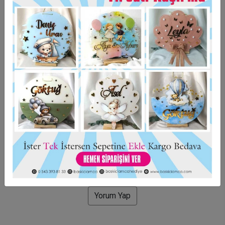
Taksit Seçenekleri
Garanti Ve Teslimat
Hızlı Gönderi
Güvenli Alışveriş
İade ve Değişim
Bu ürün için henüz yorum yapılmadı.
Yorum Yap