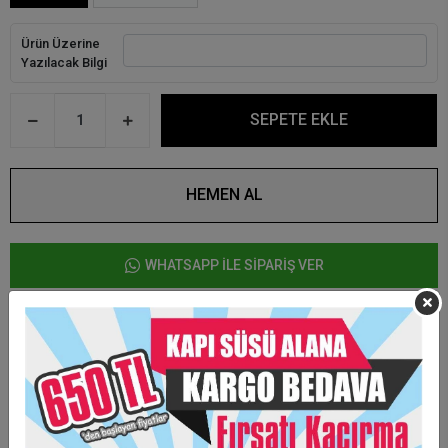
Ürün Üzerine
Yazılacak Bilgi
SEPETE EKLE
HEMEN AL
WHATSAPP İLE SİPARİŞ VER
Ürün Özellikleri
Ürün üzerine kaliteli Uv baskı yapılmaktadır.
Arkası mıknatıslıdır.
Kişiye özel tasarım hazırlanmaktadır.