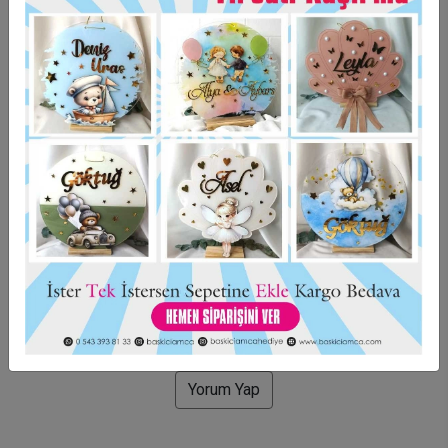
Taksit Seçenekleri
Garanti Ve Teslimat
Hızlı Gönderi
Güvenli Alışveriş
İade ve Değişim
Bu ürün için henüz yorum yapılmadı.
Yorum Yap