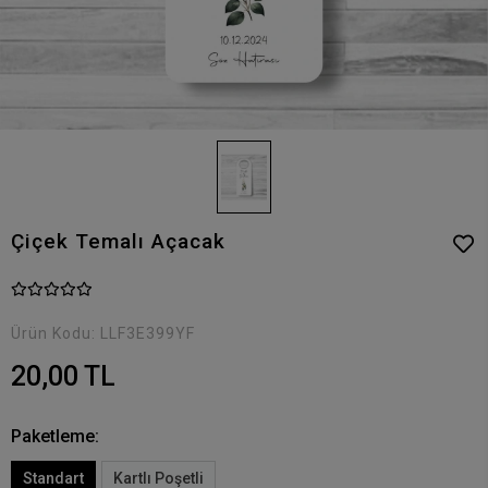
Çiçek Temalı Açacak
Ürün Kodu:
LLF3E399YF
20,00 TL
Paketleme:
Standart
Kartlı Poşetli