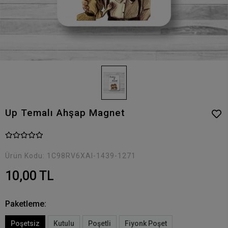
Up Temalı Ahşap Magnet
Ürün Kodu:
1C98RV6XAI-1439-1271
10,00 TL
Paketleme:
Poşetsiz
Kutulu
Poşetli
Fiyonk Poşet