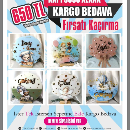
- Ürün arkasında mıknatıs bulunmaktadır.
- Farklı görseller uygulanabilmektedir.
- Ürün kişiye özel hazırlanmaktadır. İade kabul edilmemektedir.
- Acil siparişlerinizde iletişime geçiniz
Taksit Seçenekleri
Garanti Ve Teslimat
Hızlı Gönderi
Güvenli Alışveriş
İade ve Değişim