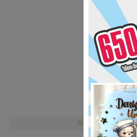
Favorilerime Ekle
Tav