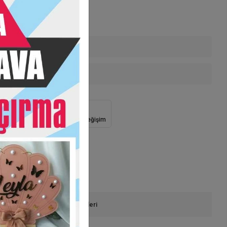
zde iletişime geçiniz
enekleri
 Teslimat
Güvenli Alışveriş
İade ve Değişim
onla Sipariş
Ürün Önerileri