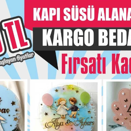
- Acil siparişlerini
Taksit Seç
Garanti Ve
Hızlı Gönderi
siye Et
Yorum Yaz
Karşılaştır
Fiyat Alarmı
Telef