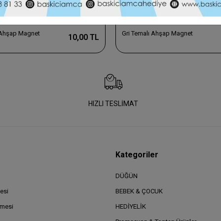
 Ahşap Magnet
Gri Temalı Ahşap Magnet
10,00 TL
HIZLI TESLİMAT
Kategoriler
DÜĞÜN
esi
BEBEK & ÇOCUK
şmesi
HEDİYELİK