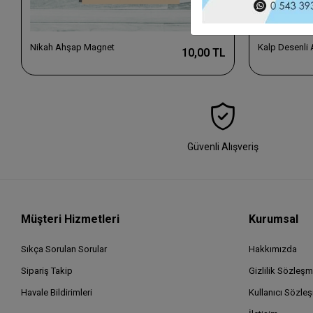
Nikah Ahşap Magnet
Kalp Desenli
10,00 TL
Güvenli Alışveriş
Müşteri Hizmetleri
Kurumsal
Sıkça Sorulan Sorular
Hakkımızda
Sipariş Takip
Gizlilik Sözleşm
Havale Bildirimleri
Kullanıcı Sözle