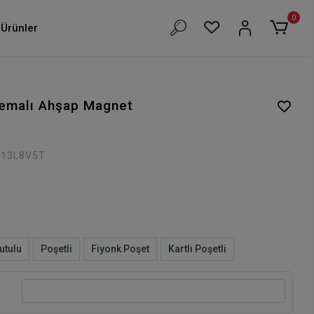
0
Ürünler
emalı Ahşap Magnet
S13L8V5T
utulu
Poşetli
Fiyonk Poşet
Kartlı Poşetli