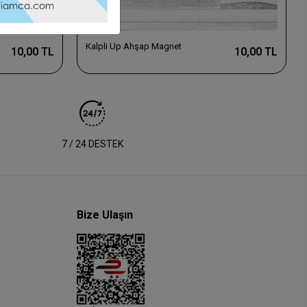
Kalpli Up Ahşap Magnet
10,00 TL
10,00 TL
7 / 24 DESTEK
Bize Ulaşın