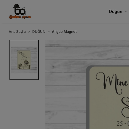
Düğün
Ana Sayfa
DÜĞÜN
Ahşap Magnet