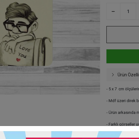
Ürün Özelli
- 5 x 7 cm ölçüleri
- Mdf üzeri direk 
- Ürün arkasında m
- Farklı görseller 
- Ürün kişiye özel