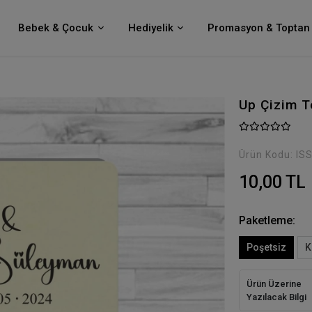
Bebek & Çocuk
Hediyelik
Promasyon & Toptan 
Up Çizim T
Ürün Kodu:
IS
10,00 TL
Paketleme:
Poşetsiz
K
Ürün Üzerine
Yazılacak Bilgi