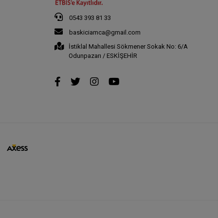
0543 393 81 33
baskiciamca@gmail.com
İstiklal Mahallesi Sökmener Sokak No: 6/A
Odunpazarı / ESKİŞEHİR