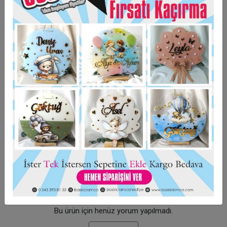
Stand fiyata dahil değildir.
Taksit Seçenekleri
Garanti Ve Teslimat
Hızlı Gönderi
Güvenli Alışveriş
İade ve Değişim
Bu ürün için henüz yorum yapılmadı.