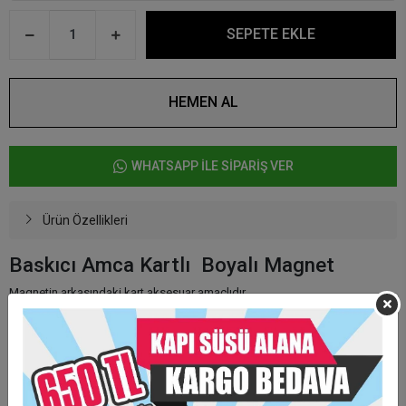
SEPETE EKLE
HEMEN AL
WHATSAPP İLE SİPARİŞ VER
Ürün Özellikleri
Baskıcı Amca Kartlı Boyalı Magnet
Magnetin arkasındaki kart aksesuar amaçlıdır.
Ürünün kendi arkasında mıknatıs vardır.
Kişiye özel olarak hazırlanmaktadır.
Minimum sipariş adeti 15 adettir.