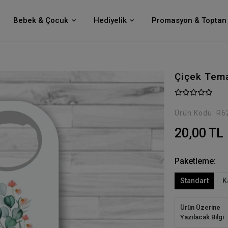
Bebek & Çocuk
Hediyelik
Promasyon & Toptan 
Çiçek Tema
Ürün Kodu:
R6
20,00 TL
Paketleme:
Standart
K
Ürün Üzerine
Yazılacak Bilgi