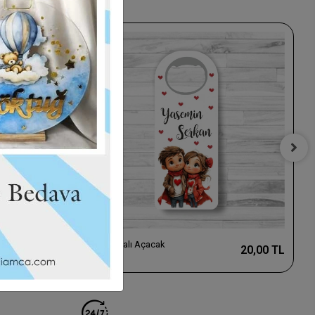
t
Aşk Temalı Açacak
28,00 TL
20,00 TL