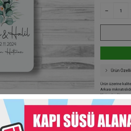
Ürün Özelli
Ürün üzerine kalite
Arkası mıknatıslıdı
Kişiye özel tasarı
Taksit Seç
Garanti Ve