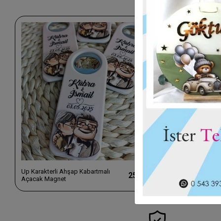
Up Karakterli Ahşap Kabartmalı
Baskıcı Amca
25,00 TL
Açacak Magnet
Açacak Magne