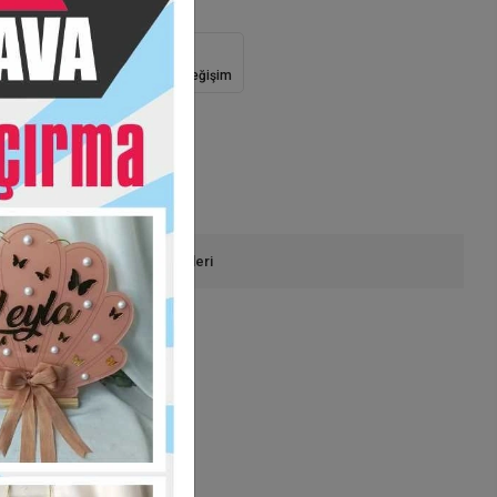
Güvenli Alışveriş
İade ve Değişim
onla Sipariş
Ürün Önerileri