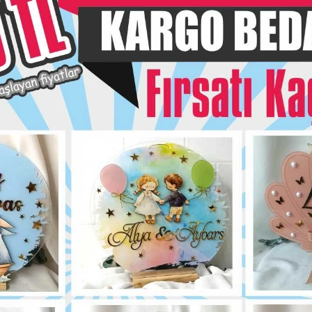
Hızlı Gönderi
siye Et
Yorum Yaz
Karşılaştır
Fiyat Alarmı
Telef
Bu ürün için henüz yorum yapılmadı.
Yorum Yap