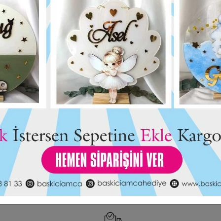
 Vosvoslu Kalp
Baskıcı Amca Kartlı Açacak Magne
28,00 TL
t Kartlı