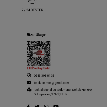
7 / 24 DESTEK
Bize Ulaşın
0543 393 81 33
baskiciamca@gmail.com
İstiklal Mahallesi Sökmener Sokak No: 6/A
Odunpazarı / ESKİŞEHİR