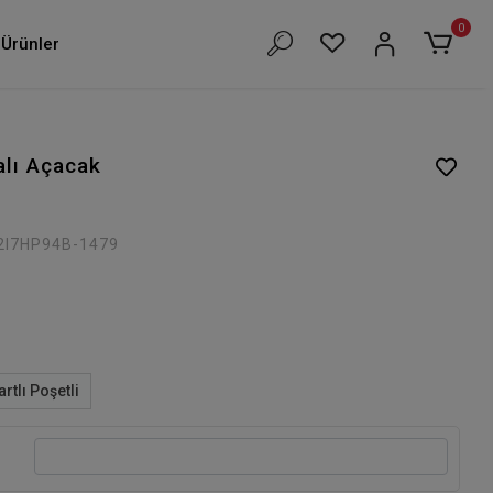
0
Ürünler
lı Açacak
2I7HP94B-1479
artlı Poşetli