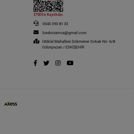
0543 393 81 33
baskiciamca@gmail.com
İstiklal Mahallesi Sökmener Sokak No: 6/A
Odunpazarı / ESKİŞEHİR