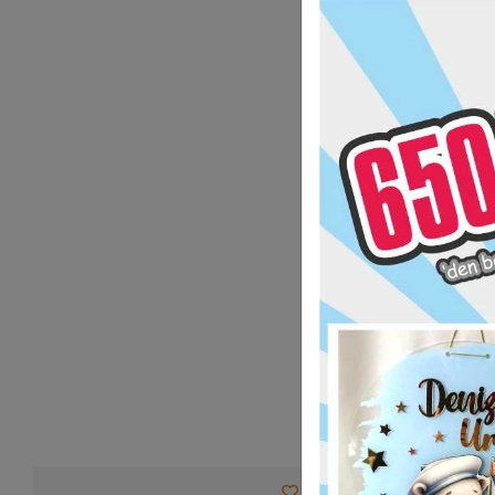
Favorilerime Ekle
Tav