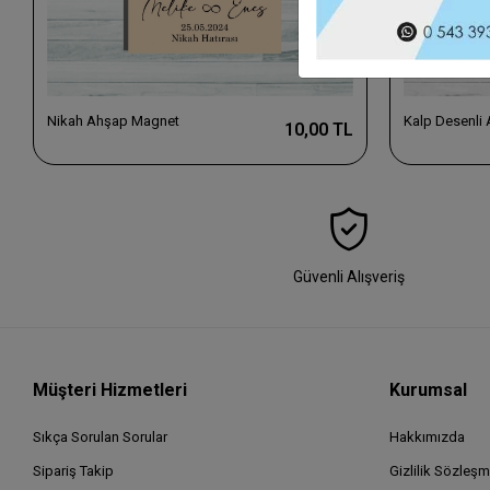
Nikah Ahşap Magnet
Kalp Desenli
10,00 TL
Güvenli Alışveriş
Müşteri Hizmetleri
Kurumsal
Sıkça Sorulan Sorular
Hakkımızda
Sipariş Takip
Gizlilik Sözleşm