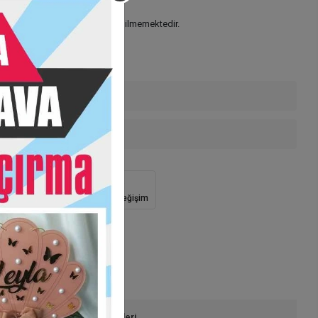
 hazırlanmaktadır. İade kabul edilmemektedir.
zde iletişime geçiniz
enekleri
 Teslimat
Güvenli Alışveriş
İade ve Değişim
onla Sipariş
Ürün Önerileri