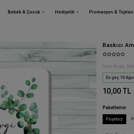
Bebek & Çocuk
Hediyelik
Promasyon & Toptan 
Baskıcı Am
Ürün Kodu:
NG
En geç 10 Ağu
10,00 TL
Paketleme:
Poşetsiz
P