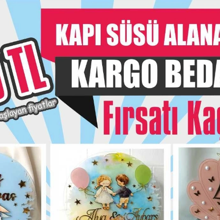
- Ürün kişiye özel
- Acil siparişlerini
Taksit Seç
Garanti Ve
Hızlı Gönderi
siye Et
Yorum Yaz
Karşılaştır
Fiyat Alarmı
Telef