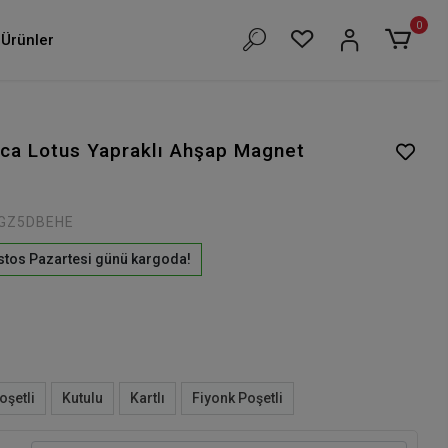
0
Ürünler
ca Lotus Yapraklı Ahşap Magnet
GZ5DBEHE
stos Pazartesi günü kargoda!
oşetli
Kutulu
Kartlı
Fiyonk Poşetli