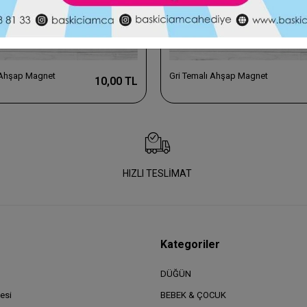
 Ahşap Magnet
Gri Temalı Ahşap Magnet
10,00 TL
HIZLI TESLİMAT
Kategoriler
DÜĞÜN
esi
BEBEK & ÇOCUK