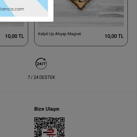
Kalpli Up Ahşap Magnet
10,00 TL
10,00 TL
7 / 24 DESTEK
Bize Ulaşın