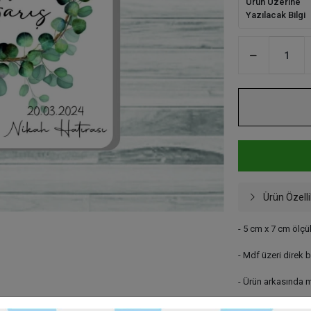
Ürün Üzerine
Yazılacak Bilgi
Ürün Özelli
- 5 cm x 7 cm ölçül
- Mdf üzeri direk 
- Ürün arkasında m
- Farklı görseller 