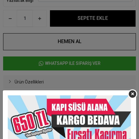
Yazılacak Bilgi
SEPETE EKLE
HEMEN AL
WHATSAPP İLE SİPARİŞ VER
Ürün Özellikleri
6,5 x 6,5 cm ebadında şeffaf pleksi üzerine hazırlanmaktadır.
Figürleri ahşap üzerine uv baskı olarak yapılmaktadır.
Yazılacak yazıları Uv baskı yada pleksiden hazırlanabilmektedir..
İstenilen görsel uygulanabilmektedir.
Ürünler tek tek jelatin poşetleme yapılmaktadır.