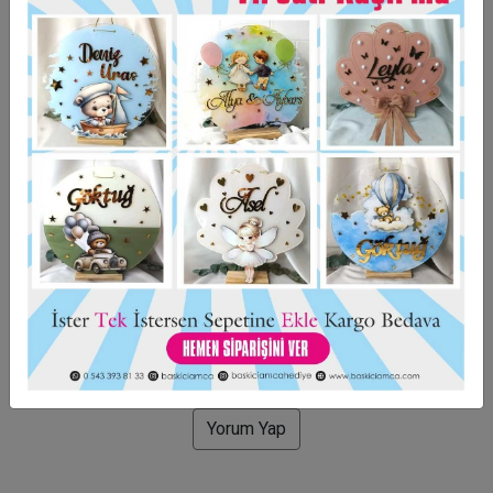
Taksit Seçenekleri
Garanti Ve Teslimat
Hızlı Gönderi
Güvenli Alışveriş
İade ve Değişim
Bu ürün için henüz yorum yapılmadı.
Yorum Yap