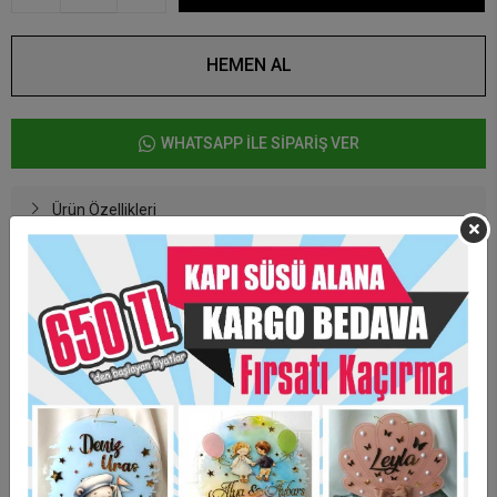
HEMEN AL
WHATSAPP İLE SİPARİŞ VER
Ürün Özellikleri
Taksit Seçenekleri
Garanti Ve Teslimat
Hızlı Gönderi
Güvenli Alışveriş
İade ve Değişim