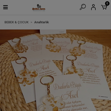
0
BEBEK & ÇOCUK
Anahtarlık