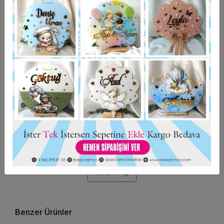
Garanti Ve Teslimat
Hızlı Gönderi
Güvenli Alışveriş
İade ve Değişim
Bu ürün için henüz yorum yapılmadı.
Yorum Yap
Benzer Ürünler