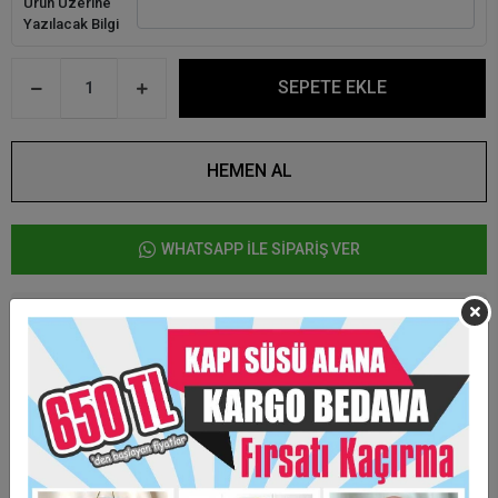
Ürün Üzerine
Yazılacak Bilgi
SEPETE EKLE
HEMEN AL
WHATSAPP İLE SİPARİŞ VER
Ürün Özellikleri
Baskıcı Amca Anahtarlık
Sizlere özel tasarım hazırlanmaktadır.
Taksit Seçenekleri