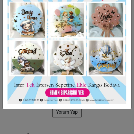
Garanti Ve Teslimat
Hızlı Gönderi
Güvenli Alışveriş
İade ve Değişim
Bu ürün için henüz yorum yapılmadı.
Yorum Yap