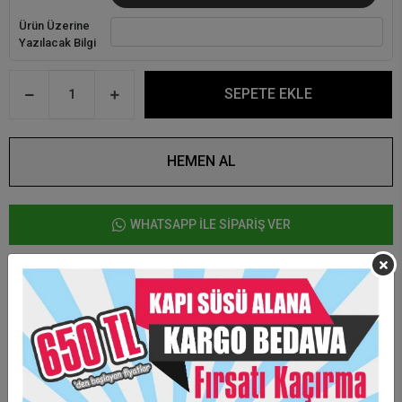
Ürün Üzerine
Yazılacak Bilgi
SEPETE EKLE
HEMEN AL
WHATSAPP İLE SİPARİŞ VER
Ürün Özellikleri
Ürün üzerindeki boya ve renk değişebilmektedir.
Arkasında mıknatıs bulunmaktadır.
Yazıları gold ve gümüş olarak hazırlanabilmektedir.
Taksit Seçenekleri