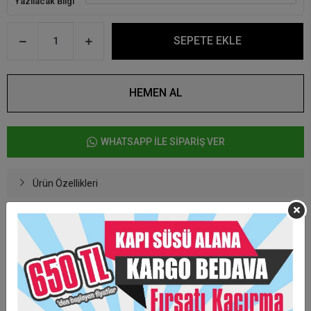
Yazılacak Bilgi
SEPETE EKLE
HEMEN AL
WHATSAPP İLE SİPARİŞ VER
Ürün Özellikleri
6,5 x 6,5 cm ebadında şeffaf pleksi üzerine hazırlanmaktadır.
Figürleri ahşap üzerine uv baskı olarak yapılmaktadır.
Yazılacak yazıları Uv baskı yada pleksiden hazırlanabilmektedir..
İstenilen görsel uygulanabilmektedir.
Ürünler tek tek jelatin poşetleme yapılmaktadır.