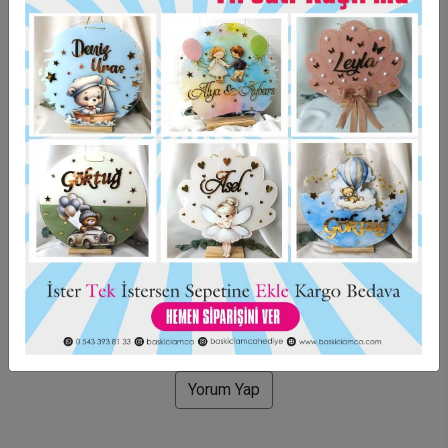
Taksit Seçenekleri
Garanti Ve Teslimat
Hızlı Gönderi
Güvenli Alışveriş
İade ve Değişim
Bu ürün için henüz yorum yapılmadı.
Yorum Yap