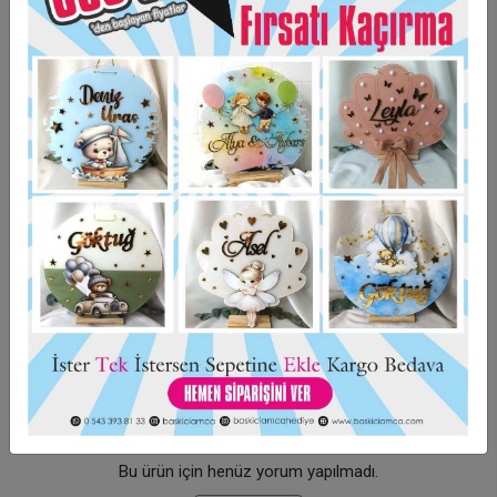
Minimum sipariş adeti 15 adettir.
Taksit Seçenekleri
Garanti Ve Teslimat
Hızlı Gönderi
Güvenli Alışveriş
İade ve Değişim
Bu ürün için henüz yorum yapılmadı.