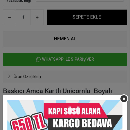
Yazılacak Bilgi
SEPETE EKLE
HEMEN AL
WHATSAPP İLE SİPARİŞ VER
Ürün Özellikleri
Baskıcı Amca Kartlı Unicornlu Boyalı
Magnet
Magnetin arkasındaki kart aksesuar amaçlıdır.
Ürünün kendi arkasında mıknatıs vardır.
Kişiye özel olarak hazırlanmaktadır.