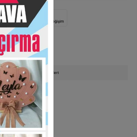
Güvenli Alışveriş
İade ve Değişim
onla Sipariş
Ürün Önerileri