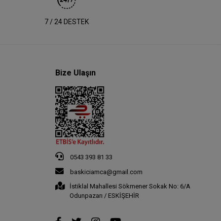
7 / 24 DESTEK
Bize Ulaşın
0543 393 81 33
baskiciamca@gmail.com
İstiklal Mahallesi Sökmener Sokak No: 6/A
Odunpazarı / ESKİŞEHİR