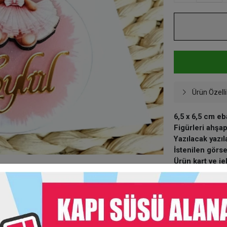
Ürün Özelli
6,5 x 6,5 cm e
Figürleri ahşap
Yazılacak yazıl
İstenilen görs
Ürün kart ve je
Taksit Seç
Garanti Ve