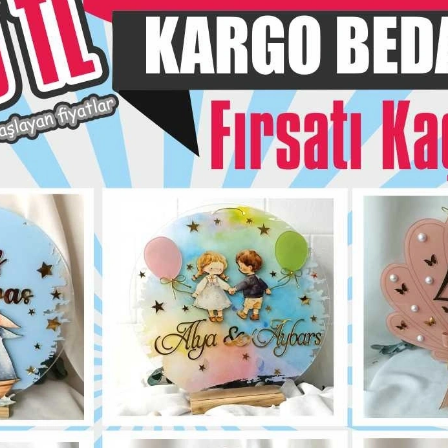
Hızlı Gönderi
siye Et
Yorum Yaz
Karşılaştır
Fiyat Alarmı
Telef
Bu ürün için henüz yorum yapılmadı.
Yorum Yap