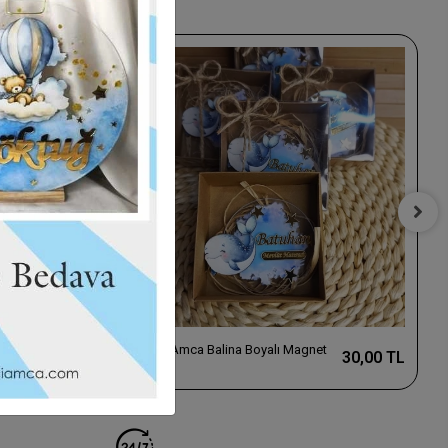
t
Baskıcı Amca Balina Boyalı Magnet
30,00 TL
30,00 TL
Kutulu