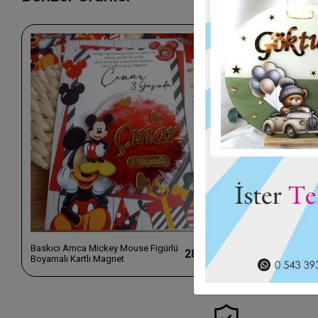
Baskıcı Amca Mickey Mouse Figürlü
Baskıcı Amca 
28,00 TL
Boyamalı Kartlı Magnet
Magnet