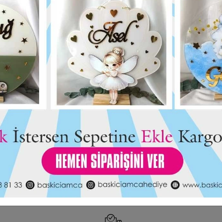
Kurdaleli Pleksi
Baskıcı Amca Kuğulu Boyalı Magne
25,00 TL
Kutulu