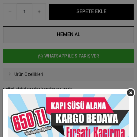
SEPETE EKLE
HEMEN AL
WHATSAPP İLE SİPARİŞ VER
Ürün Özellikleri
Şeffaf pleksi üzerine hazırlanmaktadır.
Kurdale renklerini güncel olarak sorunuz.
Figürleri ahşap üzerine uv baskı olarak yapılmaktadır.
Yazılacak yazıları Uv baskı yada pleksiden hazırlanabilmektedir..
İstenilen görsel uygulanabilmektedir.
Ürünler tek tek jelatin poşetleme yapılmaktadır.