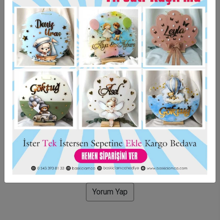
Taksit Seçenekleri
Garanti Ve Teslimat
Hızlı Gönderi
Güvenli Alışveriş
İade ve Değişim
Bu ürün için henüz yorum yapılmadı.
Yorum Yap