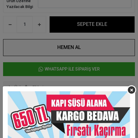
Ürün Üzerine
Yazılacak Bilgi
SEPETE EKLE
HEMEN AL
WHATSAPP İLE SİPARİŞ VER
Ürün Özellikleri
Baskıcı Amca Hediyelik Sabun
Sabunlarımız lavanta kokuludur.
Kişiye Özel Hazırlanmaktadır.
Minimum sipariş adeti 25 adettir.
Taksit Seçenekleri