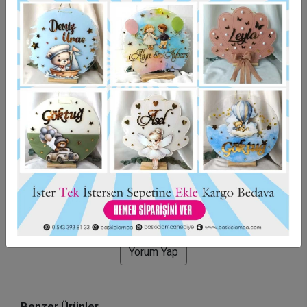
Garanti Ve Teslimat
Hızlı Gönderi
Güvenli Alışveriş
İade ve Değişim
Bu ürün için henüz yorum yapılmadı.
Yorum Yap
Benzer Ürünler