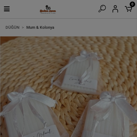
0
DÜĞÜN
Mum & Kolonya