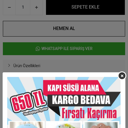
SEPETE EKLE
HEMEN AL
WHATSAPP İLE SİPARİŞ VER
Ürün Özellikleri
Baskıcı Amca Hediyelik Sabun
Sabunlarımız lavanta kokuludur.
Kişiye Özel Hazırlanmaktadır.
Minimum sipariş adeti 25 adettir.
Taksit Seçenekleri
Garanti Ve Teslimat