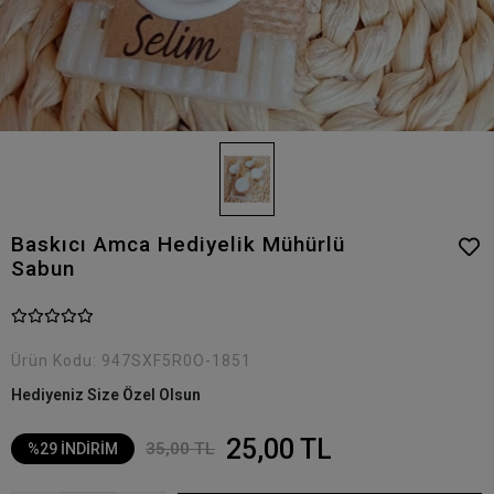
Baskıcı Amca Hediyelik Mühürlü
Sabun
Ürün Kodu:
947SXF5R0O-1851
Hediyeniz Size Özel Olsun
25,00 TL
35,00 TL
%29 İNDİRİM