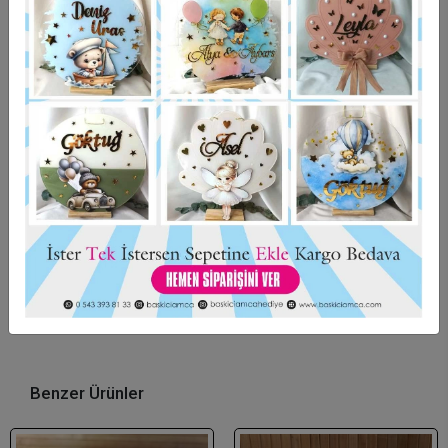
Hızlı Gönderi
Güvenli Alışveriş
İade ve Değişim
Bu ürün için henüz yorum yapılmadı.
Yorum Yap
Benzer Ürünler