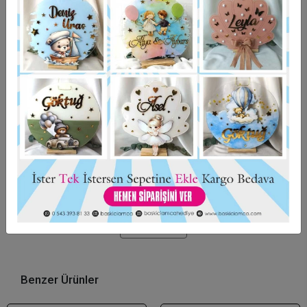
Garanti Ve Teslimat
Hızlı Gönderi
Güvenli Alışveriş
İade ve Değişim
Bu ürün için henüz yorum yapılmadı.
Yorum Yap
Benzer Ürünler