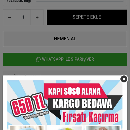
Yazılacak Bilgi
SEPETE EKLE
HEMEN AL
WHATSAPP İLE SİPARİŞ VER
Ürün Özellikleri
Baskıcı Amca Diş Figürlü Boyamalı Magnet
Ürün 6,5 cm çapındadır.
Arkası mıknatıslı olarak hazırlanmaktadır.
Taksit Seçenekleri