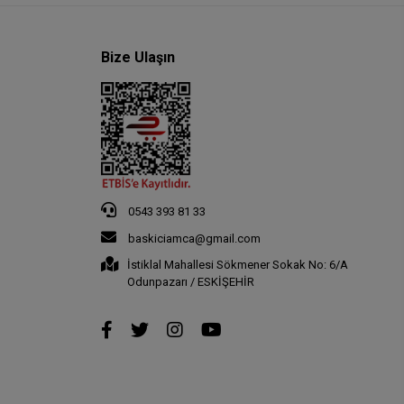
Bize Ulaşın
0543 393 81 33
baskiciamca@gmail.com
İstiklal Mahallesi Sökmener Sokak No: 6/A
Odunpazarı / ESKİŞEHİR