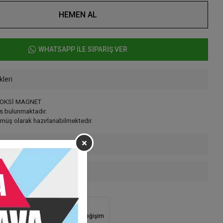
HEMEN AL
WHATSAPP İLE SİPARİŞ VER
kleri
POKSİ MAGNET
s bulunmaktadır.
ümüş olarak hazırlanabilmektedir.
enekleri
 Teslimat
Güvenli Alışveriş
İade ve Değişim