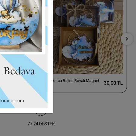
t
Baskıcı Amca Balina Boyalı Magnet
30,00 TL
30,00 TL
Kutulu
7 / 24 DESTEK