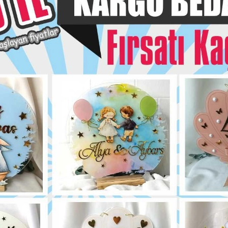
siye Et
Yorum Yaz
Karşılaştır
Fiyat Alarmı
Telef
Bu ürün için henüz yorum yapılmadı.
Yorum Yap