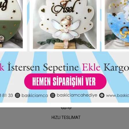
Kurdaleli Pleksi
Baskıcı Amca Kuğulu Boyalı Magne
25,00 TL
Kutulu
HIZLI TESLİMAT