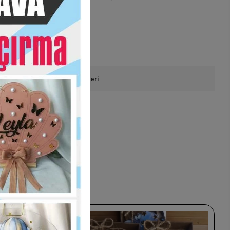
onla Sipariş
Ürün Önerileri