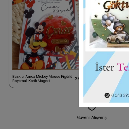
Baskıcı Amca Mickey Mouse Figürlü
Baskıcı Amca 
28,00 TL
Boyamalı Kartlı Magnet
Magnet
Güvenli Alışveriş