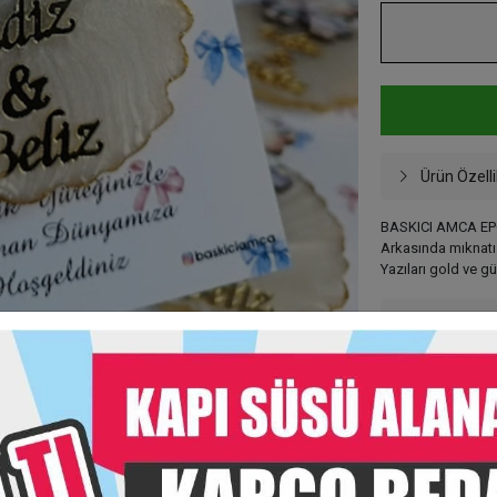
Ürün Özelli
BASKICI AMCA E
Arkasında mıknatı
Yazıları gold ve g
Taksit Seç
Garanti Ve
Hızlı Gönderi