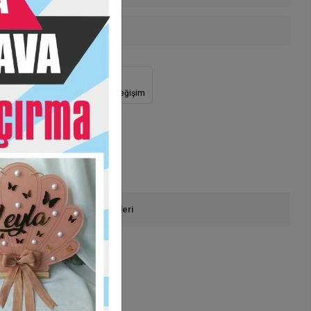
 Teslimat
Güvenli Alışveriş
İade ve Değişim
onla Sipariş
Ürün Önerileri