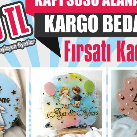
Garanti Ve
Hızlı Gönderi
siye Et
Yorum Yaz
Karşılaştır
Fiyat Alarmı
Telef
Bu ürün için henüz yorum yapılmadı.
Yorum Yap