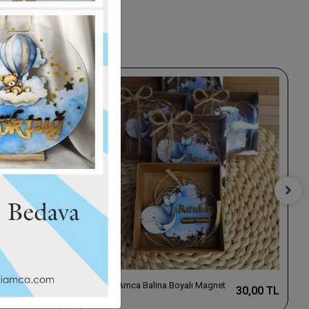
t
Baskıcı Amca Balina Boyalı Magnet
30,00 TL
30,00 TL
Kutulu