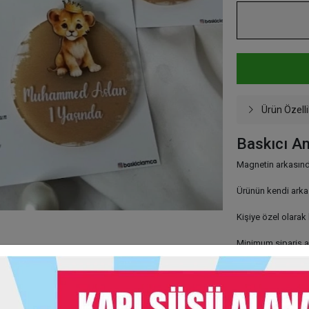
Ürün Özelli
Baskıcı A
Magnetin arkasında
Ürünün kendi arkas
Kişiye özel olarak
Minimum sipariş ad
Stand fiyata dahil 
Taksit Seç