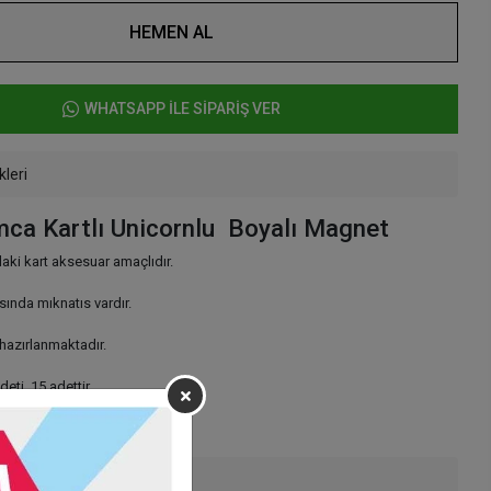
HEMEN AL
WHATSAPP İLE SİPARİŞ VER
kleri
mca Kartlı Unicornlu Boyalı Magnet
ki kart aksesuar amaçlıdır.
ında mıknatıs vardır.
 hazırlanmaktadır.
eti 15 adettir.
değildir.
enekleri