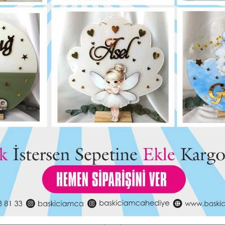
Kurdaleli Pleksi
Baskıcı Amca Kuğulu Boyalı Magne
25,00 TL
Kutulu