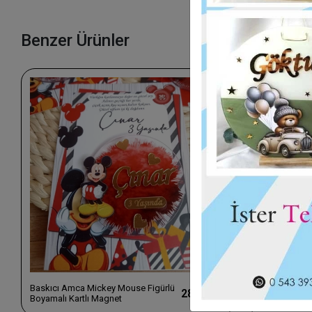
Benzer Ürünler
Baskıcı Amca Mickey Mouse Figürlü
Baskıcı Amca 
28,00 TL
Boyamalı Kartlı Magnet
Magnet