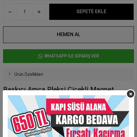
SEPETE EKLE
HEMEN AL
WHATSAPP İLE SİPARİŞ VER
Ürün Özellikleri
Baskıcı Amca Pleksi Çiçekli Magnet
Zemin beyaz ahşaptır.
Arkası mıknatıslıdır.
Üzerine gold yada gümüş olarak çerçeve hazırlanmaktadır.
Farklı Çiçek renkleri için lütfen güncel bilgi alınız
Minimum 20 adet sipariş alınmaktadır.
Ürün tek tek poşetleme yapılmamaktadır.