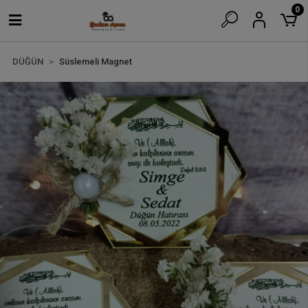
0
DÜĞÜN
Süslemeli Magnet