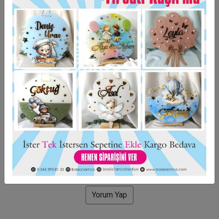
Taksit Seçenekleri
Garanti Ve Teslimat
Hızlı Gönderi
Güvenli Alışveriş
İade ve Değişim
Bu ürün için henüz yorum yapılmadı.
Yorum Yap