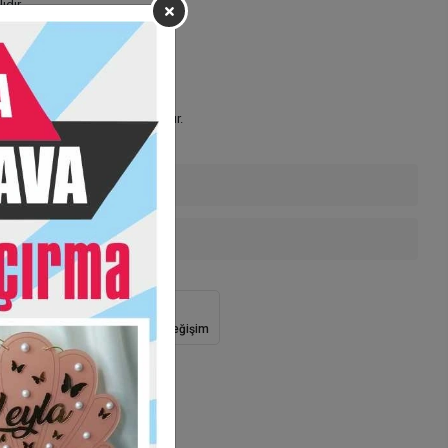
ıdır.
anmaktadır.
tları belirlenmiştir.
ta kutularımız 17 cm çapındadır.
tularımız 21 cm çapındadır.
enekleri
 Teslimat
Güvenli Alışveriş
İade ve Değişim