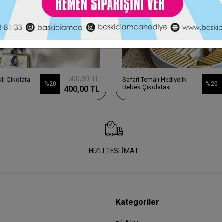
500,00 TL
lata
Safari Temalı Hediyelik
%20
%20
Bebek Çikolatası
400,00 TL
HIZLI TESLİMAT
Kategoriler