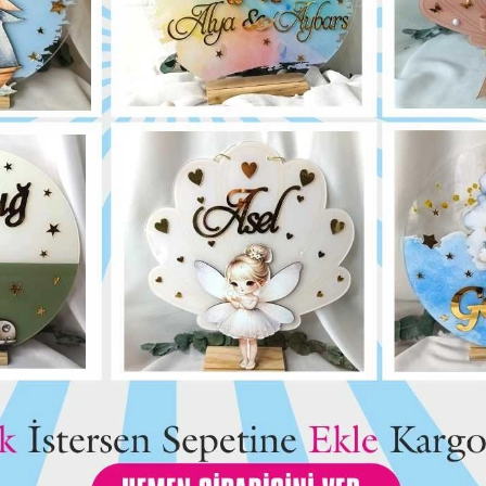
siye Et
Yorum Yaz
Karşılaştır
Fiyat Alarmı
Telef
Bu ürün için henüz yorum yapılmadı.
Yorum Yap