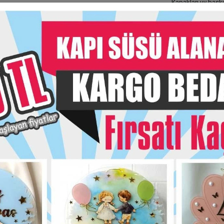
Kapakları uv baskıl
Kişiye özel hazırl
Adetlerine göre fiya
32 ve 50 li çikola
100 lü çikolata ku
Taksit Seç
Garanti Ve
Hızlı Gönderi