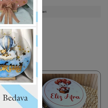
onla Sipariş
Ürün Önerileri