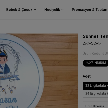
Bebek & Çocuk
Hediyelik
Promasyon & Toptan 
Sünnet Tem
Ürün Kodu:
GJ
%27 İNDİRİM
Adet:
32 Li çikolata 
24 lü çikolata 
Ürün Üzerine