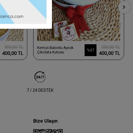
500,00 TL
550,00 TL
Kırmızı Balonlu Ayıcık
%27
Çikolata Kutusu
400,00 TL
400,00 TL
7 / 24 DESTEK
Bize Ulaşın