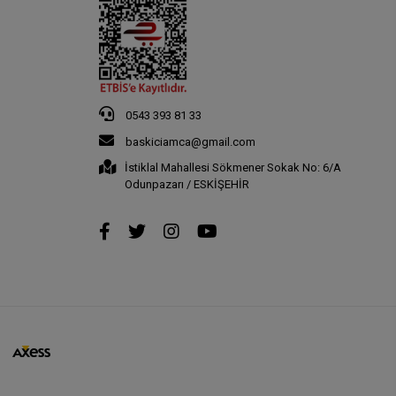
0543 393 81 33
baskiciamca@gmail.com
İstiklal Mahallesi Sökmener Sokak No: 6/A
Odunpazarı / ESKİŞEHİR