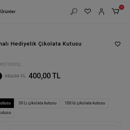
0
Ürünler
alı Hediyelik Çikolata Kutusu
WCF9XDQL
400,00 TL
550,00 TL
kutusu
50 Li çikolata kutusu
100 lü çikolata kutusu
kutusu