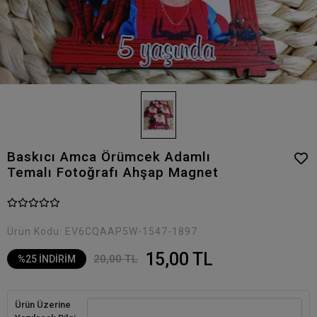
Baskıcı Amca Örümcek Adamlı
Temalı Fotoğrafı Ahşap Magnet
Ürün Kodu:
EV6CQAAP5W-1547-1897
15,00 TL
20,00 TL
%25 İNDİRİM
Ürün Üzerine