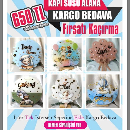
gerekmektedir.
Ürün ahşap üzerine direk baskı yapılmaktadır.
Arkası mıknatıslıdır.
Direk baskı yapıldığı için ürün ahşap dokusu
almaktadır.
Taksit Seçenekleri
Garanti Ve Teslimat
Hızlı Gönderi
Güvenli Alışveriş
İade ve Değişim