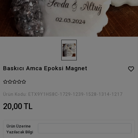
Baskıcı Amca Epoksi Magnet
Ürün Kodu:
ETX9Y1HS8C-1729-1239-1528-1314-1217
20,00 TL
Ürün Üzerine
Yazılacak Bilgi