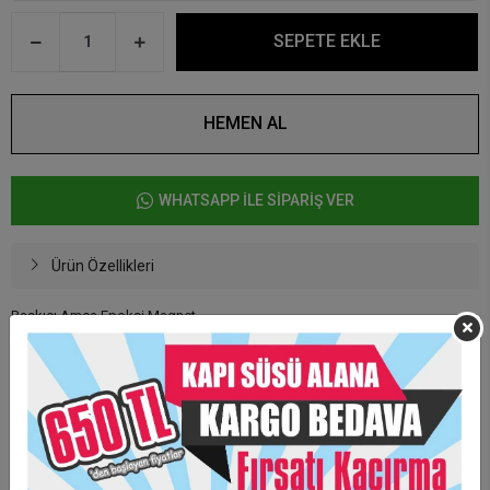
SEPETE EKLE
HEMEN AL
WHATSAPP İLE SİPARİŞ VER
Ürün Özellikleri
Baskıcı Amca Epoksi Magnet
Ürün arkası mıknatıslıdır.
Kişiye özel hazırlanmaktadır.ü
En az alım 15 adettir