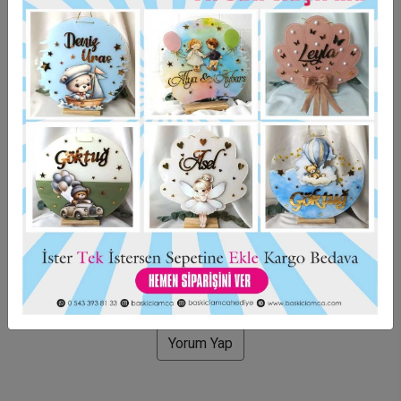
Taksit Seçenekleri
Garanti Ve Teslimat
Hızlı Gönderi
Güvenli Alışveriş
İade ve Değişim
Bu ürün için henüz yorum yapılmadı.
Yorum Yap