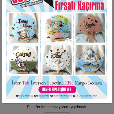
Taksit Seçenekleri
Garanti Ve Teslimat
Hızlı Gönderi
Güvenli Alışveriş
İade ve Değişim
Bu ürün için henüz yorum yapılmadı.