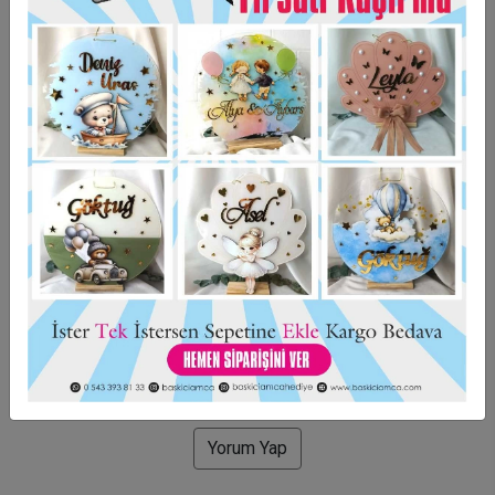
Taksit Seçenekleri
Garanti Ve Teslimat
Hızlı Gönderi
Güvenli Alışveriş
İade ve Değişim
Bu ürün için henüz yorum yapılmadı.
Yorum Yap