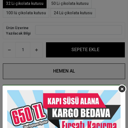
32 Li çikolata kutusu
50 Li çikolata kutusu
100 lü çikolata kutusu
24 Lü çikolata kutusu
Ürün Üzerine
Yazılacak Bilgi
SEPETE EKLE
HEMEN AL
WHATSAPP İLE SİPARİŞ VER
Ürün Özellikleri
Size özel tasarımlarla hazırlanmaktadır.