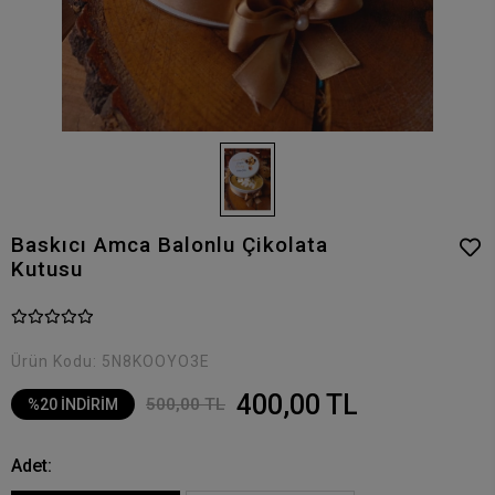
Baskıcı Amca Balonlu Çikolata
Kutusu
Ürün Kodu:
5N8KOOYO3E
400,00 TL
500,00 TL
%20 İNDİRİM
Adet: