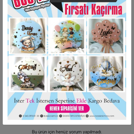
Kişiye özel tasarım hazırlanmaktadır.
Taksit Seçenekleri
Garanti Ve Teslimat
Hızlı Gönderi
Güvenli Alışveriş
İade ve Değişim
Bu ürün için henüz yorum yapılmadı.